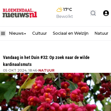
17
°C
Bewolkt
Nieuws
Cultuur
Sociaal en Welzijn
Natuur
▼
Vandaag in het Duin #32: Op zoek naar de wilde
kardinaalsmuts
05 OKT 2024, 18:46
•
NATUUR