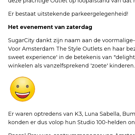
deze prachtige Outlet op loopafstand van dat 
Er bestaat uitstekende parkeergelegenheid!
Het evenement van zaterdag
SugarCity dankt zijn naam aan de voormalige-
Voor Amsterdam The Style Outlets en haar bezo
sweet experience' in de betekenis van "delightf
winkelen als vanzelfsprekend 'zoete' kinderen.
Er waren optredens van K3, Luna Sabella, Bu
konden er dus volop hun Studio 100-helden on