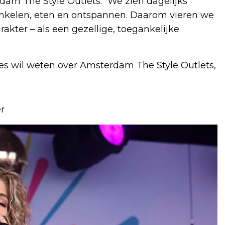
m The Style Outlets. “We zien dagelijks
nkelen, eten en ontspannen. Daarom vieren we
akter – als een gezellige, toegankelijke
les wil weten over Amsterdam The Style Outlets,
r