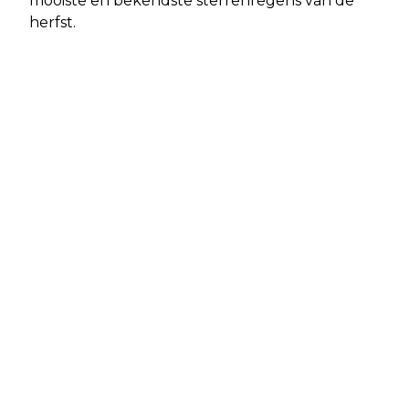
mooiste en bekendste sterrenregens van de
herfst.