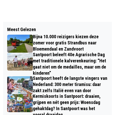
Vorig artikel
Volgend artikel
SCHOUTEN FENOMENAAL OP DE 5000
Meest Gelezen
OVERVEEN ‘BESTE STATION’ VAN
METER; 2E OLYMPISCH GOUD!
Bijna 10.000 reizigers kiezen deze
NEDERLAND; OOK SANTPOORT-ZUID
zomer voor gratis Strandbus naar
EN HAARLEM IN DE TOP
Bloemendaal en Zandvoort
Santpoort beleeft 40e Agrarische Dag
met traditionele kalverenkeuring: “Het
gaat niet om de medailles, maar om de
kinderen”
Santpoort heeft de langste vingers van
Nederland: 300 meter tiramisu: daar
zakt zelfs Italië even van door
Kermiskoorts in Santpoort: draaien,
grijpen en nét geen prijs: Woensdag
gehaktdag? In Santpoort was het
vooral draaidag