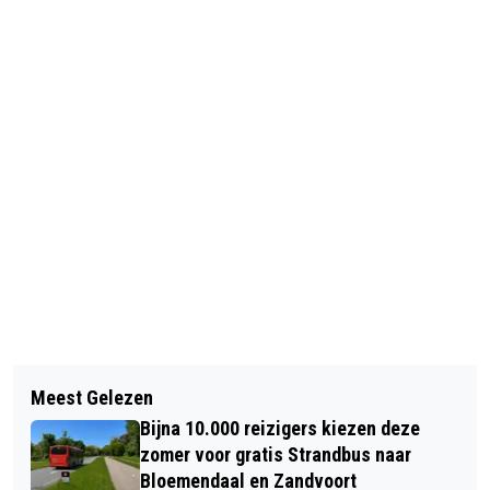
Vorig artikel
Volgend artikel
OVERHEDEN SLAAN HANDEN INEEN
Meest Gelezen
DRIE VERDACHTEN OPGEPAKT VOOR
VOOR BEREIKBARE KUST: MINDER
Bijna 10.000 reizigers kiezen deze
GEWAPENDE OVERVAL IN
FILES, MEER SLIMME OPLOSSINGEN
zomer voor gratis Strandbus naar
BENNEBROEK
Bloemendaal en Zandvoort