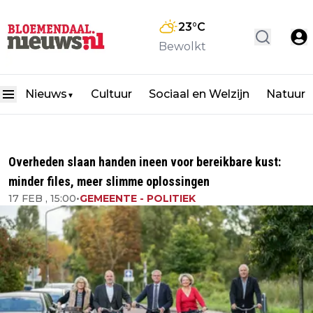
23
°C
Bewolkt
Nieuws
Cultuur
Sociaal en Welzijn
Natuur
▼
Overheden slaan handen ineen voor bereikbare kust:
minder files, meer slimme oplossingen
17 FEB , 15:00
•
GEMEENTE - POLITIEK