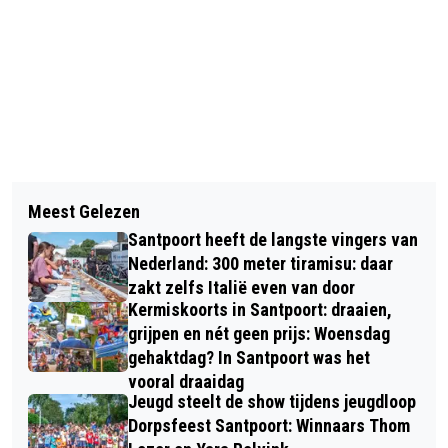
Vorig artikel
Volgend artikel
VAN OLDTIMERS TOT MODERNE
Meest Gelezen
MIDDELBARE SCHOLIEREN HOREN OF
KRACHTPATSERS: SPEKTAKEL OP
Santpoort heeft de langste vingers van
ZE GESLAAGD ZIJN EN KUNNEN
TREKKERTREK FUN & POWER
Nederland: 300 meter tiramisu: daar
VLAGGEN
zakt zelfs Italië even van door
FESTIVAL NIEUW VENNEP
Kermiskoorts in Santpoort: draaien,
grijpen en nét geen prijs: Woensdag
gehaktdag? In Santpoort was het
vooral draaidag
Jeugd steelt de show tijdens jeugdloop
Dorpsfeest Santpoort: Winnaars Thom