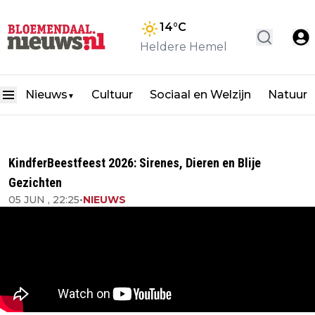
14
°C
Heldere Hemel
Nieuws
Cultuur
Sociaal en Welzijn
Natuur
▼
KindferBeestfeest 2026: Sirenes, Dieren en Blije
Gezichten
05 JUN , 22:25
•
NIEUWS