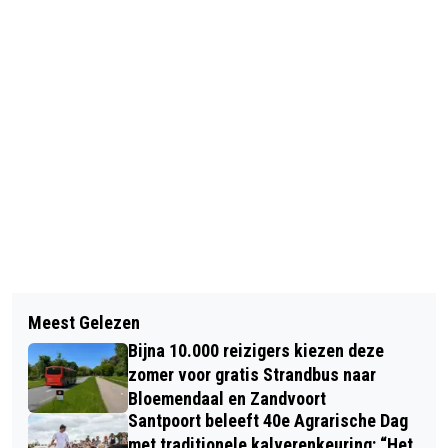
Vorig artikel
Volgend artikel
NET OP TIJD: WE MOGEN WEER OP
Meest Gelezen
GGD KENNEMERLAND KOMT MET
VAKANTIE NAAR FRANKRIJK EN
Bijna 10.000 reizigers kiezen deze
VACCINATIE-RESERVELIJST
GRIEKENLAND
zomer voor gratis Strandbus naar
Bloemendaal en Zandvoort
Santpoort beleeft 40e Agrarische Dag
met traditionele kalverenkeuring: “Het