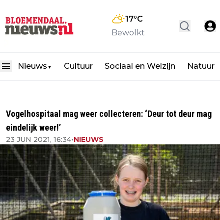
17
°C
Bewolkt
Nieuws
Cultuur
Sociaal en Welzijn
Natuur
▼
Vogelhospitaal mag weer collecteren: ‘Deur tot deur mag
eindelijk weer!’
23 JUN 2021, 16:34
•
NIEUWS