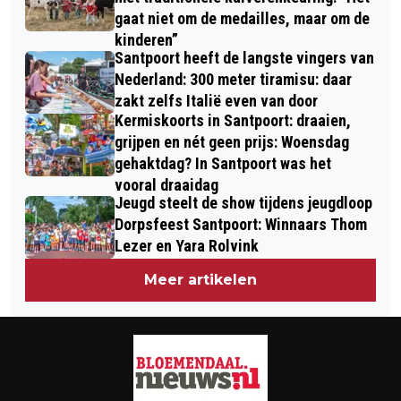
gaat niet om de medailles, maar om de
kinderen”
Santpoort heeft de langste vingers van
Nederland: 300 meter tiramisu: daar
zakt zelfs Italië even van door
Kermiskoorts in Santpoort: draaien,
grijpen en nét geen prijs: Woensdag
gehaktdag? In Santpoort was het
vooral draaidag
Jeugd steelt de show tijdens jeugdloop
Dorpsfeest Santpoort: Winnaars Thom
Lezer en Yara Rolvink
Meer artikelen