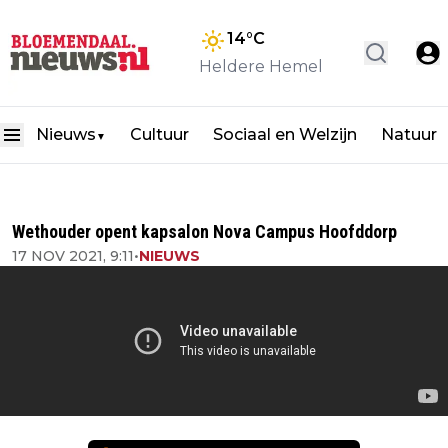
14
°C
Heldere Hemel
Nieuws
Cultuur
Sociaal en Welzijn
Natuur
▼
Wethouder opent kapsalon Nova Campus Hoofddorp
17 NOV 2021, 9:11
•
NIEUWS