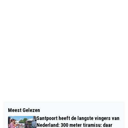
Vorig artikel
Volgend artikel
AMBULANCE OP NOVA CAMPUS
Meest Gelezen
REGIO: TWEE PERSONEN GEWOND BIJ
HAARLEM VOOR ‘ACUTE ZORG’
Santpoort heeft de langste vingers van
AANRIJDING RIJKSSTRAATWEG
Nederland: 300 meter tiramisu: daar