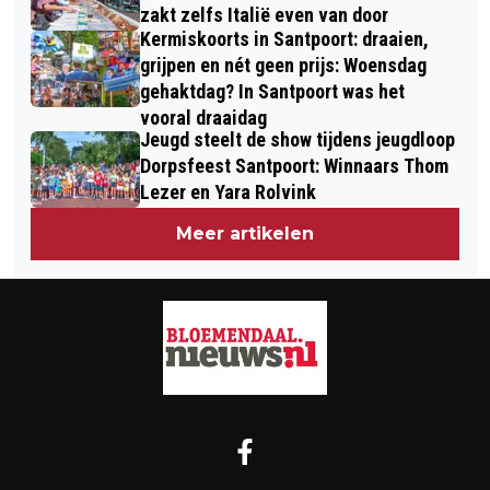
zakt zelfs Italië even van door
Kermiskoorts in Santpoort: draaien,
grijpen en nét geen prijs: Woensdag
gehaktdag? In Santpoort was het
vooral draaidag
Jeugd steelt de show tijdens jeugdloop
Dorpsfeest Santpoort: Winnaars Thom
Lezer en Yara Rolvink
Meer artikelen