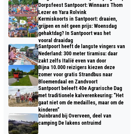
Dorpsfeest Santpoort: Winnaars Thom
Lezer en Yara Rolvink
Kermiskoorts in Santpoort: draaien,
grijpen en nét geen prijs: Woensdag
gehaktdag? In Santpoort was het
vooral draaidag
Santpoort heeft de langste vingers van
Nederland: 300 meter tiramisu: daar
zakt zelfs Italië even van door
Bijna 10.000 reizigers kiezen deze
zomer voor gratis Strandbus naar
Bloemendaal en Zandvoort
Santpoort beleeft 40e Agrarische Dag
met traditionele kalverenkeuring: “Het
gaat niet om de medailles, maar om de
kinderen”
Duinbrand bij Overveen, deel van
camping De lakens ontruimd