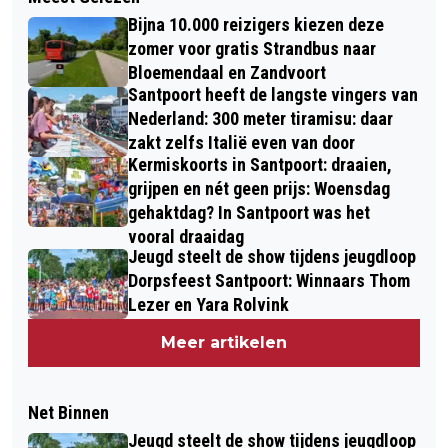
Bijna 10.000 reizigers kiezen deze
zomer voor gratis Strandbus naar
Bloemendaal en Zandvoort
Santpoort heeft de langste vingers van
Nederland: 300 meter tiramisu: daar
zakt zelfs Italië even van door
Kermiskoorts in Santpoort: draaien,
grijpen en nét geen prijs: Woensdag
gehaktdag? In Santpoort was het
vooral draaidag
Jeugd steelt de show tijdens jeugdloop
Dorpsfeest Santpoort: Winnaars Thom
Lezer en Yara Rolvink
Meer artikelen
Net Binnen
Jeugd steelt de show tijdens jeugdloop