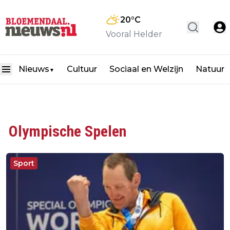
20
°C
Vooral Helder
Nieuws
Cultuur
Sociaal en Welzijn
Natuur
▼
Olympische Spelen
Sport