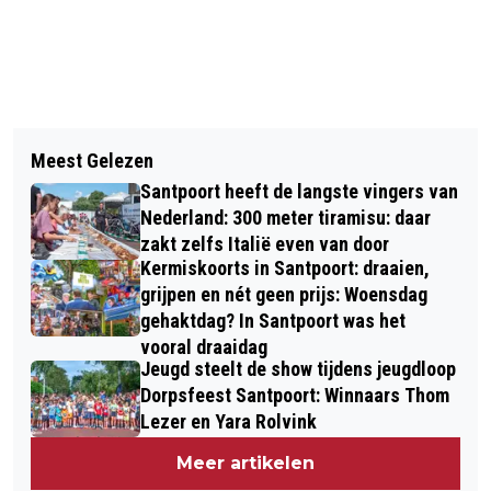
Vorig artikel
Volgend artikel
STICHTING MEERGROEN EN SINT
Meest Gelezen
MINDER BEZOEKERS DUTCH GRAND
JACOB SLAAN HANDEN INEEN VOOR
Santpoort heeft de langste vingers van
PRIX, MAAR NS HOUDT ZELFDE
HET SORGHBOSCH
Nederland: 300 meter tiramisu: daar
DIENSTREGELING AAN
zakt zelfs Italië even van door
Kermiskoorts in Santpoort: draaien,
grijpen en nét geen prijs: Woensdag
gehaktdag? In Santpoort was het
vooral draaidag
Jeugd steelt de show tijdens jeugdloop
Dorpsfeest Santpoort: Winnaars Thom
Lezer en Yara Rolvink
Meer artikelen