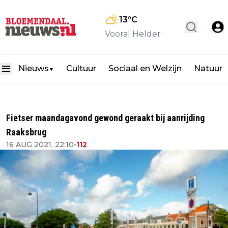
13
°C
Vooral Helder
Nieuws
Cultuur
Sociaal en Welzijn
Natuur
▼
Fietser maandagavond gewond geraakt bij aanrijding
Raaksbrug
16 AUG 2021, 22:10
•
112