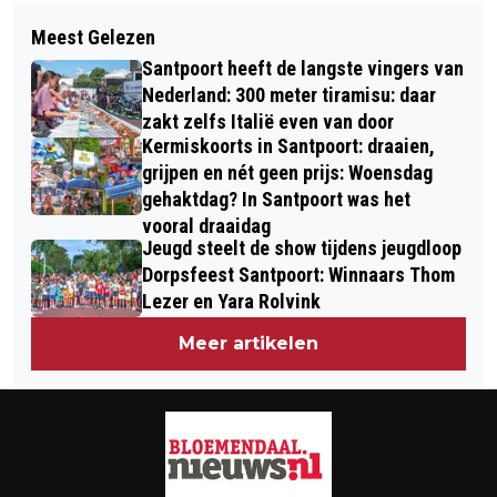
Volgend artikel
FORMULE 1 FANS WACHTEN OP
Meest Gelezen
UITTIP VOOR DE ZOMERVAKANTIE #5:
COUREURS, VERKEERSREGELAARS
Santpoort heeft de langste vingers van
ZANDSCULPTUREN GARDEREN, EEN
BIJNA OP DE VUIST VANWEGE
Nederland: 300 meter tiramisu: daar
LEERZAAM UITJE VOOR JONG EN OUD
zakt zelfs Italië even van door
'AMBULANCEWENS'
Kermiskoorts in Santpoort: draaien,
grijpen en nét geen prijs: Woensdag
gehaktdag? In Santpoort was het
vooral draaidag
Jeugd steelt de show tijdens jeugdloop
Dorpsfeest Santpoort: Winnaars Thom
Lezer en Yara Rolvink
Meer artikelen