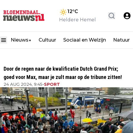
12
°C
Heldere Hemel
Nieuws
Cultuur
Sociaal en Welzijn
Natuur
▼
Door de regen naar de kwalificatie Dutch Grand Prix;
goed voor Max, maar je zult maar op de tribune zitten!
24 AUG 2024, 9:45
•
SPORT