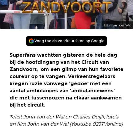
John van der Wal
Voeg toe als voorkeursbron op Google
Superfans wachtten gisteren de hele dag
bij de hoofdingang van het Circuit van
Zandvoort, om een glimp van hun favoriete
coureur op te vangen. Verkeersregelaars
kregen ruzie vanwege 'gedoe' met een
aantal ambulances van 'ambulancewens'
die met tussenpozen na elkaar aankwamen
bij het circuit.
Tekst John van der Wal en Charles Duijff, foto's
en film John van der Wal (Youtube 023TVonline)