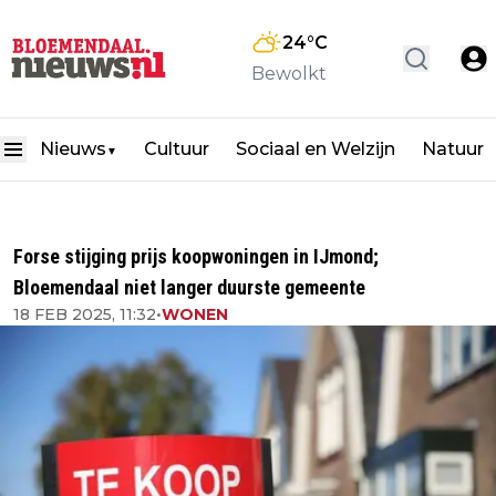
24
°C
Bewolkt
Nieuws
Cultuur
Sociaal en Welzijn
Natuur
▼
Forse stijging prijs koopwoningen in IJmond;
Bloemendaal niet langer duurste gemeente
18 FEB 2025, 11:32
•
WONEN