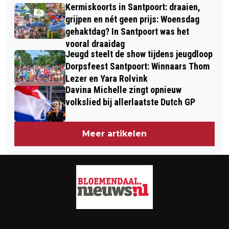
6.500 DEELNEMERS AAN START VAN
Kermiskoorts in Santpoort: draaien,
IN DORPSKERK BLOEMENDAAL
SPORTIEF LICHTSPEKTAKEL
grijpen en nét geen prijs: Woensdag
gehaktdag? In Santpoort was het
vooral draaidag
Jeugd steelt de show tijdens jeugdloop
Dorpsfeest Santpoort: Winnaars Thom
Lezer en Yara Rolvink
Davina Michelle zingt opnieuw
volkslied bij allerlaatste Dutch GP
Meer artikelen