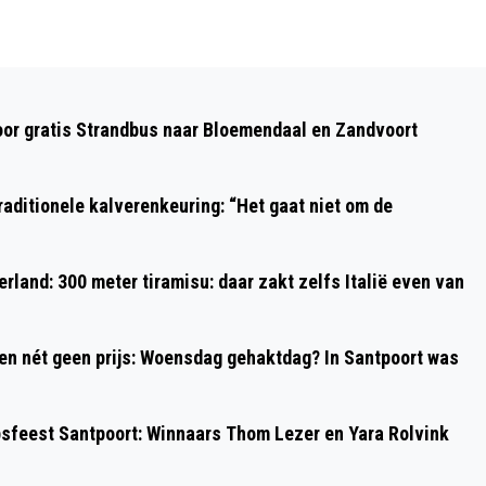
Volgend artikel
WOENSDAG ZIEN WE STERRETJES:
oor gratis Strandbus naar Bloemendaal en Zandvoort
STERRENREGEN ORIONIDEN OOK IN
REGIO KENNEMERLAND ZICHTBAAR
aditionele kalverenkeuring: “Het gaat niet om de
rland: 300 meter tiramisu: daar zakt zelfs Italië even van
 en nét geen prijs: Woensdag gehaktdag? In Santpoort was
psfeest Santpoort: Winnaars Thom Lezer en Yara Rolvink