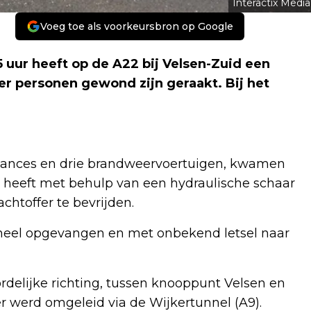
Interactix Media
Voeg toe als voorkeursbron op Google
uur heeft op de A22 bij Velsen-Zuid een
r personen gewond zijn geraakt. Bij het
lances en drie brandweervoertuigen, kwamen
r heeft met behulp van een hydraulische schaar
htoffer te bevrijden.
neel opgevangen en met onbekend letsel naar
rdelijke richting, tussen knooppunt Velsen en
eer werd omgeleid via de Wijkertunnel (A9).