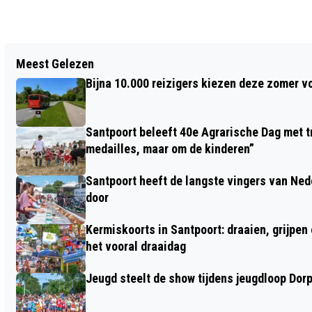
Vorig artikel
Meest Gelezen
GEEN TREINEN TUSSEN HAARLEM EN
Bijna 10.000 reizigers kiezen deze zomer v
AMSTERDAM SLOTERDIJK IN DE
HERFSTVAKANTIE
Santpoort beleeft 40e Agrarische Dag met tr
medailles, maar om de kinderen”
Santpoort heeft de langste vingers van Nede
door
Kermiskoorts in Santpoort: draaien, grijpen
het vooral draaidag
Jeugd steelt de show tijdens jeugdloop Dor