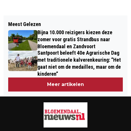
Vorig artikel
Volgend artikel
CODE GEEL: KANS OP GLADDE WEGEN
Meest Gelezen
THE HUNT IN BLOEMENDAAL EN
IN NOORD-HOLLAND DOOR IJZEL
Bijna 10.000 reizigers kiezen deze
HEEMSTEDE
zomer voor gratis Strandbus naar
Bloemendaal en Zandvoort
Santpoort beleeft 40e Agrarische Dag
met traditionele kalverenkeuring: “Het
gaat niet om de medailles, maar om de
kinderen”
Meer artikelen