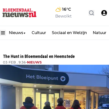
16
°C
Bewolkt
Nieuws
Cultuur
Sociaal en Welzijn
Natuur
▼
The Hunt in Bloemendaal en Heemstede
03 FEB , 9:36
•
NIEUWS