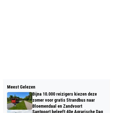
Vorig artikel
Volgend artikel
GLUREN BIJ DE BUREN: HAARLEM’S
Meest Gelezen
ZANDVOORT ART POP-UP EXPOSITIE
HUISKAMERS WORDEN PODIA
Bijna 10.000 reizigers kiezen deze
IN RAADHUIS 'HET OUDE RAADHUIS'
ZONDAG 1 FEBRUARI 2026
zomer voor gratis Strandbus naar
Bloemendaal en Zandvoort
Santpoort beleeft 40e Agrarische Dag