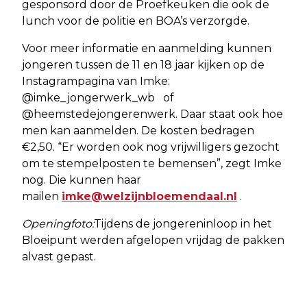
gesponsord door de Proefkeuken die ook de
lunch voor de politie en BOA’s verzorgde.
Voor meer informatie en aanmelding kunnen
jongeren tussen de 11 en 18 jaar kijken op de
Instagrampagina van Imke:
@imke_jongerwerk_wb of
@heemstedejongerenwerk. Daar staat ook hoe
men kan aanmelden. De kosten bedragen
€2,50. “Er worden ook nog vrijwilligers gezocht
om te stempelposten te bemensen”, zegt Imke
nog. Die kunnen haar
mailen
imke@welzijnbloemendaal.nl
.
Openingfoto:
Tijdens de jongereninloop in het
Bloeipunt werden afgelopen vrijdag de pakken
alvast gepast.