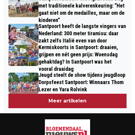
met traditionele kalverenkeuring: “Het
gaat niet om de medailles, maar om de
kinderen”
Santpoort heeft de langste vingers van
Nederland: 300 meter tiramisu: daar
zakt zelfs Italië even van door
Kermiskoorts in Santpoort: draaien,
grijpen en nét geen prijs: Woensdag
gehaktdag? In Santpoort was het
vooral draaidag
Jeugd steelt de show tijdens jeugdloop
Dorpsfeest Santpoort: Winnaars Thom
Lezer en Yara Rolvink
Meer artikelen