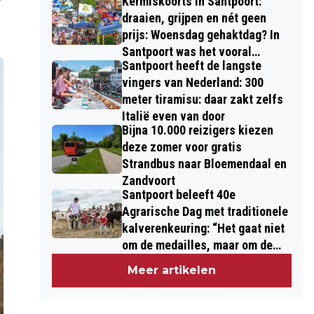
Kermiskoorts in Santpoort:
draaien, grijpen en nét geen
prijs: Woensdag gehaktdag? In
Santpoort was het vooral
Santpoort heeft de langste
draaidag
vingers van Nederland: 300
meter tiramisu: daar zakt zelfs
Italië even van door
Bijna 10.000 reizigers kiezen
deze zomer voor gratis
Strandbus naar Bloemendaal en
Zandvoort
Santpoort beleeft 40e
Agrarische Dag met traditionele
kalverenkeuring: “Het gaat niet
om de medailles, maar om de
kinderen”
Meer artikelen