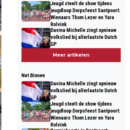
Jeugd steelt de show tijdens
draaidag
jeugdloop Dorpsfeest Santpoort:
Winnaars Thom Lezer en Yara
Rolvink
Davina Michelle zingt opnieuw
volkslied bij allerlaatste Dutch
GP
Meer artikelen
Net Binnen
Davina Michelle zingt opnieuw
volkslied bij allerlaatste Dutch
GP
Jeugd steelt de show tijdens
jeugdloop Dorpsfeest Santpoort:
Winnaars Thom Lezer en Yara
Rolvink