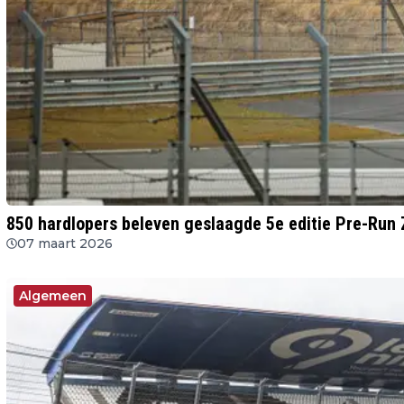
850 hardlopers beleven geslaagde 5e editie Pre-Run 
07 maart 2026
Algemeen